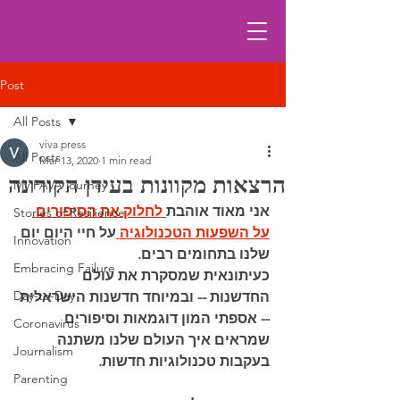
Post
All Posts
viva press
All Posts
Mar 13, 2020
1 min read
הרצאות מקוונות בעידן הקורונה
My FAVA journey
אני מאוד אוהבת
לחלוק את הסיפורים 
Stories of Resilience
על השפעות הטכנולוגיה
על חיי היום יום 
Innovation
שלנו בתחומים רבים.
Embracing Failure
כעיתונאית שמסקרת את עולם 
Day-to-Day
החדשנות -- ובמיוחד חדשנות הישראלית 
-- אספתי המון דוגמאות וסיפורים 
Coronavirus
שמראים איך העולם שלנו משתנה 
Journalism
בעקבות טכנולוגיות חדשות.
Parenting